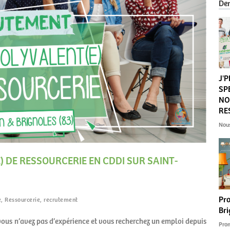
Der
J'
SP
NO
RE
Nou
) DE RESSOURCERIE EN CDDI SUR SAINT-
Pro
e
,
Ressourcerie
,
recrutement
Bri
 vous n’avez pas d’expérience et vous recherchez un emploi depuis
Prom