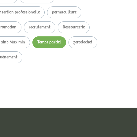
nsertion professionelle
permaculture
promotion
recrutement
Ressourcerie
Saint-Maximin
Temps partiel
zerodechet
évènement