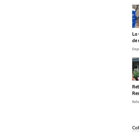
La 
de 
Depu
Ret
Res
Reto
Cat