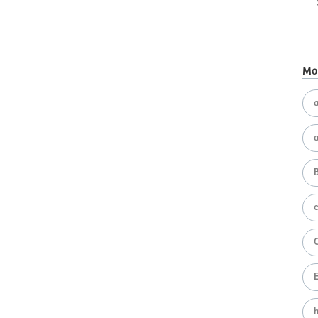
Mot
a
B
h