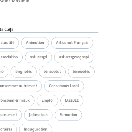
Saint-Maximin
s clefs
ctualité
Animation
Artisanat Français
association
astuceszd
astuceszerogaspi
io
Brignoles
bénévolat
bénévoles
consommer autrement
Consommer local
Consommer mieux
Emploi
Ete2022
Evenement
faitmaison
Formation
oraires
Inauguration