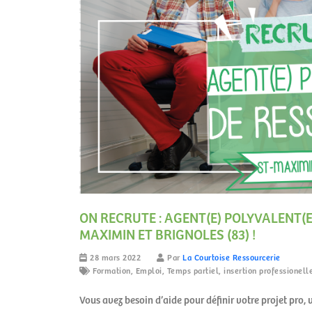
ON RECRUTE : AGENT(E) POLYVALENT(E
MAXIMIN ET BRIGNOLES (83) !
28 mars 2022
Par
La Courtoise Ressourcerie
Formation
,
Emploi
,
Temps partiel
,
insertion professionell
Vous avez besoin d’aide pour définir votre projet pro,