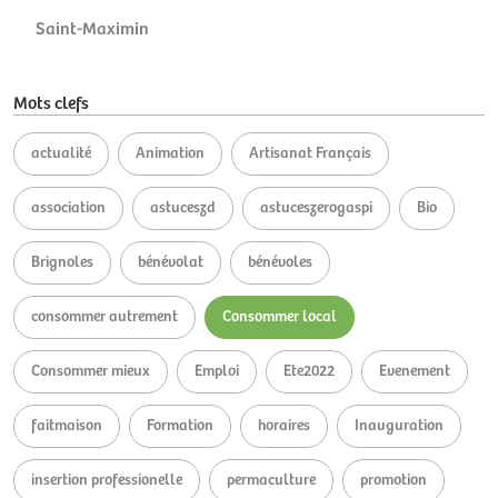
Saint-Maximin
Mots clefs
actualité
Animation
Artisanat Français
association
astuceszd
astuceszerogaspi
Bio
Brignoles
bénévolat
bénévoles
consommer autrement
Consommer local
Consommer mieux
Emploi
Ete2022
Evenement
faitmaison
Formation
horaires
Inauguration
insertion professionelle
permaculture
promotion