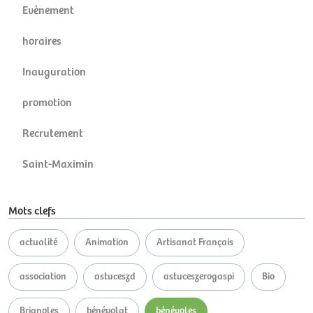
Evènement
horaires
Inauguration
promotion
Recrutement
Saint-Maximin
Mots clefs
actualité
Animation
Artisanat Français
association
astuceszd
astuceszerogaspi
Bio
Brignoles
bénévolat
bénévoles