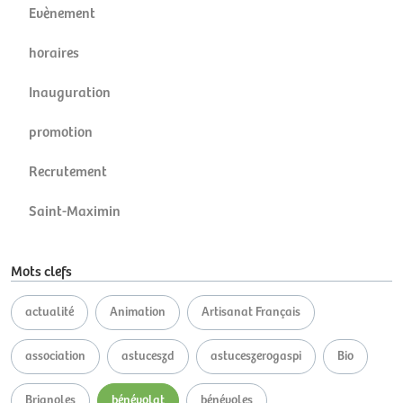
Evènement
horaires
Inauguration
promotion
Recrutement
Saint-Maximin
Mots clefs
actualité
Animation
Artisanat Français
association
astuceszd
astuceszerogaspi
Bio
Brignoles
bénévolat
bénévoles