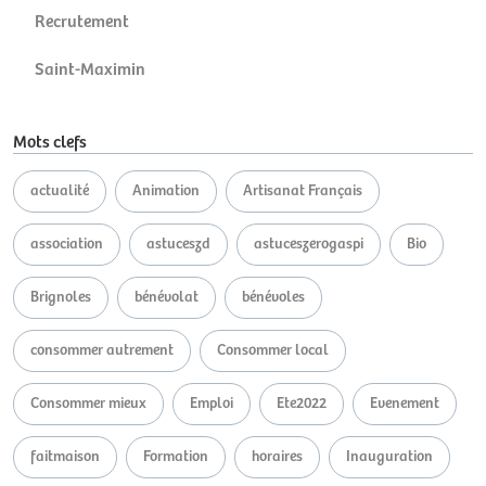
Recrutement
Saint-Maximin
Mots clefs
actualité
Animation
Artisanat Français
association
astuceszd
astuceszerogaspi
Bio
Brignoles
bénévolat
bénévoles
consommer autrement
Consommer local
Consommer mieux
Emploi
Ete2022
Evenement
faitmaison
Formation
horaires
Inauguration