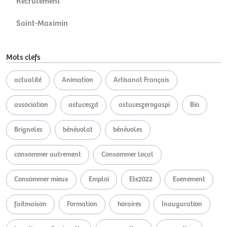
Recrutement
Saint-Maximin
Mots clefs
actualité
Animation
Artisanat Français
association
astuceszd
astuceszerogaspi
Bio
Brignoles
bénévolat
bénévoles
consommer autrement
Consommer local
Consommer mieux
Emploi
Ete2022
Evenement
faitmaison
Formation
horaires
Inauguration