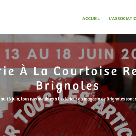
ACCUEIL
L'ASSOCIATI
ie À La Courtoise R
Brignoles
au 18 juin, tous nos meubles à l'extérieur du magasin de Brignoles sont 