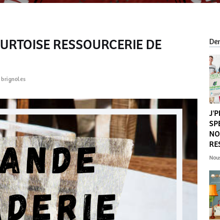
URTOISE RESSOURCERIE DE
Der
,
brignoles
J'
SP
NO
RE
Nou