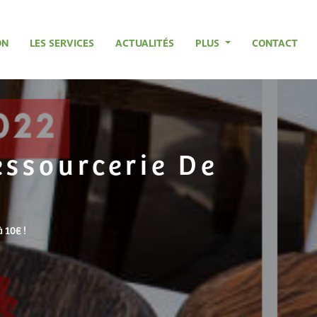
ON
LES SERVICES
ACTUALITÉS
PLUS
CONTACT
essourcerie De
à 10€ !