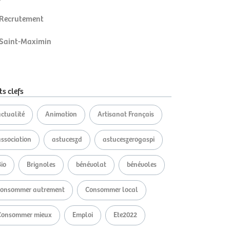
Recrutement
Saint-Maximin
s clefs
ctualité
Animation
Artisanat Français
association
astuceszd
astuceszerogaspi
io
Brignoles
bénévolat
bénévoles
consommer autrement
Consommer local
Consommer mieux
Emploi
Ete2022