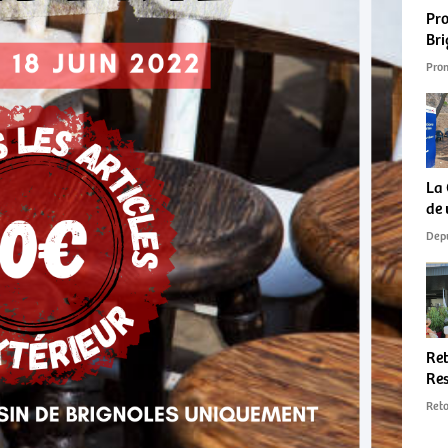
Pro
Bri
Prom
La 
de 
Depu
Ret
Res
Reto