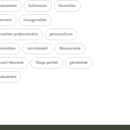
Evenement
faitmaison
Formation
oraires
Inauguration
nsertion professionelle
permaculture
promotion
recrutement
Ressourcerie
Saint-Maximin
Temps partiel
zerodechet
évènement